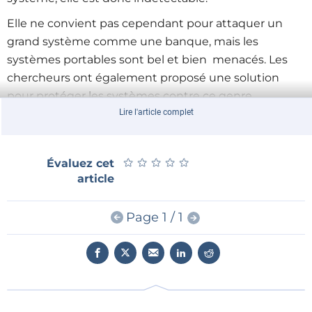
Elle ne convient pas cependant pour attaquer un
grand système comme une banque, mais les
systèmes portables sont bel et bien menacés. Les
chercheurs ont également proposé une solution
pour protéger les systèmes contre ce genre
d’attaques. Il s’agit d’appliquer une technique
Lire l'article complet
cryptographique commune nommée
salting
(salage)
qui change l’ordre des bits de façon aléatoire, chaque
★
★
★
★
★
★
★
★
★
★
Évaluez cet
fois que la clé est demandée.
article
Page 1 / 1