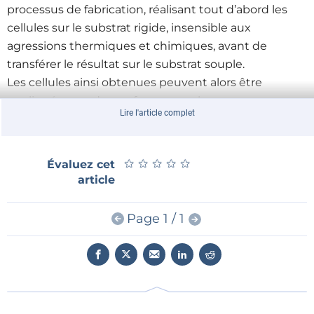
processus de fabrication, réalisant tout d’abord les
cellules sur le substrat rigide, insensible aux
agressions thermiques et chimiques, avant de
transférer le résultat sur le substrat souple.
Les cellules ainsi obtenues peuvent alors être
appliquées sur des surfaces non planes ou
Lire l'article complet
hétérogènes, telles que, par exemple, des boîtiers de
téléphones mobiles, des cartes d’accès ou de crédit,
des vitres, etc. ouvrant ainsi la voie à des applications
★
★
★
★
★
★
★
★
★
★
Évaluez cet
encore impossibles à envisager il y a seulement
article
quelques mois.
Page 1 / 1