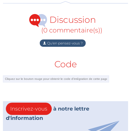
aimeraient en faire un véritable périphérique voire
un hôte USB, comme avec un téléphone Android.
Ce n'est pas possible. L'interface Bluetooth de
Discussion
l’iPhone est elle aussi fermée et verrouillée.
(0 commentaire(s))
Qu'en pensez-vous ?
Qu’Apple approuve mi-2011 une interface
considérée comme obsolète par le reste du
monde a de quoi étonner.
Code
Inscrivez-vous
à notre lettre
d'information