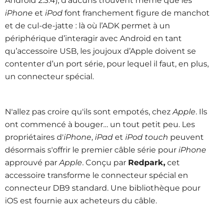
Android 2.3.4), d'aucuns trouvent même que les
iPhone
et
iPod
font franchement figure de manchot
et de cul-de-jatte : là où l’ADK permet à un
périphérique d’interagir avec Android en tant
qu’accessoire USB, les joujoux d’Apple doivent se
contenter d’un port série, pour lequel il faut, en plus,
un connecteur spécial.
N'allez pas croire qu'ils sont empotés, chez
Apple
. Ils
ont commencé à bouger… un tout petit peu. Les
propriétaires d'
iPhone
,
iPad
et
iPod touch
peuvent
désormais s'offrir le premier câble série pour
iPhone
approuvé par
Apple
. Conçu par
Redpark,
cet
accessoire transforme le connecteur spécial en
connecteur DB9 standard. Une bibliothèque pour
iOS est fournie aux acheteurs du câble.