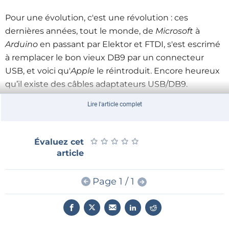
Pour une évolution, c'est une révolution : ces
dernières années, tout le monde, de
Microsoft
à
Arduino
en passant par Elektor et FTDI, s'est escrimé
à remplacer le bon vieux DB9 par un connecteur
USB, et voici qu'
Apple
le réintroduit. Encore heureux
qu’il existe des câbles adaptateurs USB/DB9.
Lire l'article complet
NDLR [8 août 2011] :
Aux lecteurs qui contestent le point de vue de cet
★
★
★
★
★
★
★
★
★
★
Évaluez cet
article, nous précisons qu'il s'agit des possibilités
article
de transférer des données avec un iPhone ou de
piloter quelque chose, et non pas d'y connecter
Page 1 / 1
simplement un dispositif audio/vidéo. L’iPhone,
malgré le nouveau câble iPhone/DB9, n’est pas
très ouvert, alors que beaucoup d’utilisateurs