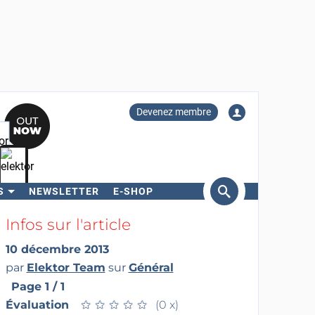
Devenez membre
S
NEWSLETTER
E-SHOP
ercher
Infos sur l'article
10 décembre 2013
par
Elektor Team
sur
Général
Page 1 / 1
Évaluation
★
★
★
★
★
★
★
★
★
★
(0 x)