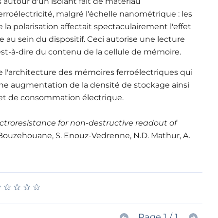
tour d'un isolant fait de matériau
erroélectricité, malgré l'échelle nanométrique : les
la polarisation affectait spectaculairement l'effet
 au sein du dispositif. Ceci autorise une lecture
'est-à-dire du contenu de la cellule de mémoire.
de l'architecture des mémoires ferroélectriques qui
une augmentation de la densité de stockage ainsi
té et de consommation électrique.
ctroresistance for non-destructive readout of
, K. Bouzehouane, S. Enouz-Vedrenne, N.D. Mathur, A.
★
★
★
★
★
★
★
★
★
★
Page 1 / 1