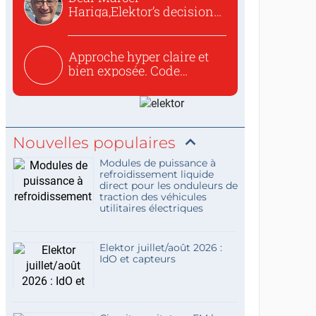
Hariga,Elektor’s decision
to republish...
Approche hyper claire et
bien exposée. Code
concis...
Nouvelles populaires
Modules de puissance à
refroidissement liquide
direct pour les onduleurs de
traction des véhicules
utilitaires électriques
Elektor juillet/août 2026 :
IdO et capteurs