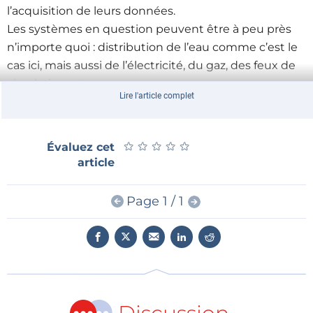
l’acquisition de leurs données.
Les systèmes en question peuvent être à peu près
n’importe quoi : distribution de l’eau comme c’est le
cas ici, mais aussi de l’électricité, du gaz, des feux de
circulation, etc.
Lire l'article complet
Les attaques de ce type, même si elles sont encore
rares, peuvent faire craindre le pire pour l’avenir car
les éditeurs et utilisateurs de ces logiciels sont
★
★
★
★
★
★
★
★
★
★
Évaluez cet
encore trop peu formés, voire même parfois pas du
article
tout, à la sécurité informatique.
Page 1 / 1