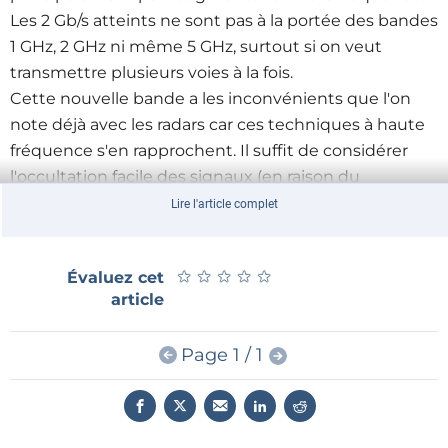
Les 2 Gb/s atteints ne sont pas à la portée des bandes
1 GHz, 2 GHz ni même 5 GHz, surtout si on veut
transmettre plusieurs voies à la fois.
Cette nouvelle bande a les inconvénients que l'on
note déjà avec les radars car ces techniques à haute
fréquence s'en rapprochent. Il suffit de considérer
l'occultation facile des signaux (en raison du
comportement voisin de la lumière de ces ondes),
Lire l'article complet
l'atténuation rapide du signal avec la distance et le
multiplexage massif des signaux, pour conclure qu'il
★
★
★
★
★
★
★
★
★
★
Évaluez cet
faudra beaucoup plus d'émetteurs.
article
Page 1 / 1