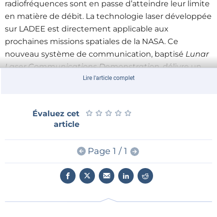
radiofréquences sont en passe d’atteindre leur limite
en matière de débit. La technologie laser développée
sur LADEE est directement applicable aux
prochaines missions spatiales de la NASA. Ce
nouveau système de communication, baptisé
Lunar
Laser Communications Demonstration
, délivre un
taux de transfert 10 à 100 fois meilleur que celui des
Lire l'article complet
liaisons radio utilisées pour l’interconnexion Terre-
Lune.
★
★
★
★
★
★
★
★
★
★
Évaluez cet
Un jour, peut-être, le système solaire sera ponctué
article
par un réseau télécom interplanétaire tel des points
d’accès Wi-Fi aux recoins de l’espace.
Page 1 / 1