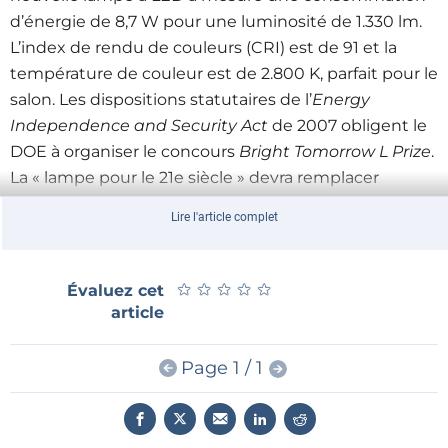
d’énergie de 8,7 W pour une luminosité de 1.330 lm.
L’index de rendu de couleurs (CRI) est de 91 et la
température de couleur est de 2.800 K, parfait pour le
salon. Les dispositions statutaires de l’
Energy
Independence and Security Act
de 2007 obligent le
DOE à organiser le concours
Bright Tomorrow L Prize
.
La « lampe pour le 21e siècle » devra remplacer
l'ampoule à incandescence ou halogène typique de
Lire l'article complet
60 W. Les spécifications provisoires sont :
★
★
★
★
★
★
★
★
★
★
Évaluez cet
– Luminosité >1200 lm
article
– Efficacité lumineuse >150 lm/W
– L’index de rendu de couleurs CRI > 90
Page 1 / 1
– Température de couleur 2.800 à 3.000 K