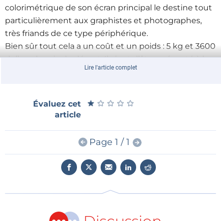
colorimétrique de son écran principal le destine tout
particulièrement aux graphistes et photographes,
très friands de ce type périphérique.
Bien sûr tout cela a un coût et un poids : 5 kg et 3600
dollars de prix de départ. Il vient d’être présenté à la
Lire l'article complet
presse, mais ce bolide est disponible dès à présent…
aux USA.
★
★
★
★
★
★
★
★
★
★
Évaluez cet
article
Page 1 / 1