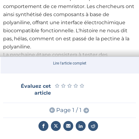
comportement de ce memristor. Les chercheurs ont
ainsi synthétisé des composants à base de
polyaniline, offrant une interface électrochimique
biocompatible fonctionnelle. L'histoire ne nous dit
pas, hélas, comment on est passé de la pectine à la
polyaniline.
La prochaine étape consistera à tester des
memristors de ce type sur des êtres vivants comme
Lire l'article complet
les plantes pour fabriquer des structures hybrides
vivantes capables d'apprendre (mais oui, ce sera
★
★
★
★
★
★
★
★
★
★
Évaluez cet
peut-être une forme naturelle d'intelligence
article
artificielle !) ou de réaliser des opérations logiques. Si
ça marche, on en entendra encore beaucoup parler
Page 1 / 1
et les occasions ne manqueront pas de mieux
comprendre.
En attendant, vous reprendrez
un po della deliziosa
marmellata ibrida
?