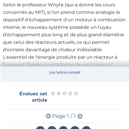
Selon le professeur Whyte (qui a donné les cours
concernés au MIT), si l'on prend comme analogie le
dispositif d'échappement d'un moteur à combustion
interne, le nouveau système possède un tuyau
d'échappement plus long et de plus grand diamètre
que celui des réacteurs actuels, ce qui permet
d'extraire davantage de chaleur indésirable.
L'essentiel de l'énergie produite par un réacteur à
fusion est libérée sous la forme de neutrons qui
viennent chauffer une « couverture » de matière
Lire l'article complet
entourant le plasma en fusion. L'énergie thermique
contenue dans la couverture est ensuite utilisée
★
★
★
★
★
★
★
★
★
★
Évaluez cet
pour entraîner la turbine du générateur. Près de 20 %
article
de l'énergie est produite dans le plasma lui-même, et
il est nécessaire de la dissiper, faute de quoi sa
Page 1 / 1
température extrême peut détruire la chambre. De
puissants aimants confinent le plasma pour éviter