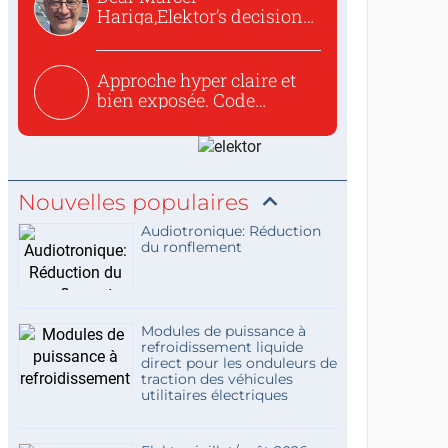
Hariga,Elektor’s decision
to republish...
Approche hyper claire et
bien exposée. Code
concis...
Nouvelles populaires
Audiotronique: Réduction
du ronflement
Modules de puissance à
refroidissement liquide
direct pour les onduleurs de
traction des véhicules
utilitaires électriques