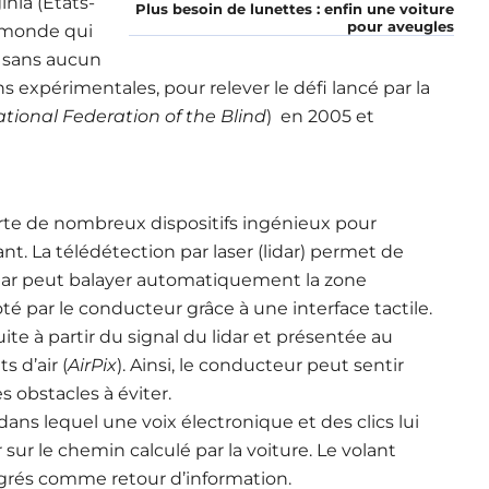
inia (Etats-
Plus besoin de lunettes : enfin une voiture
pour aveugles
u monde qui
) sans aucun
 expérimentales, pour relever le défi lancé par la
tional Federation of the Blind
) en 2005 et
te de nombreux dispositifs ingénieux pour
t. La télédétection par laser (lidar) permet de
 lidar peut balayer automatiquement la zone
loté par le conducteur grâce à une interface tactile.
e à partir du signal du lidar et présentée au
s d’air (
AirPix
). Ainsi, le conducteur peut sentir
s obstacles à éviter.
ns lequel une voix électronique et des clics lui
 sur le chemin calculé par la voiture. Le volant
egrés comme retour d’information.