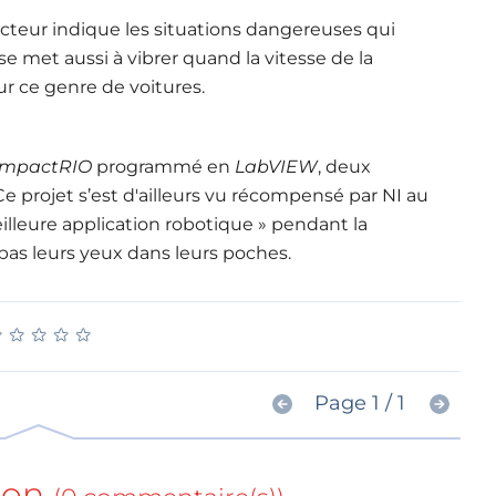
ducteur indique les situations dangereuses qui
e met aussi à vibrer quand la vitesse de la
ur ce genre de voitures.
mpactRIO
programmé en
LabVIEW
, deux
 Ce projet s’est d'ailleurs vu récompensé par NI au
meilleure application robotique » pendant la
t pas leurs yeux dans leurs poches.
★
★
★
★
★
★
★
★
★
★
Page 1 / 1
ion