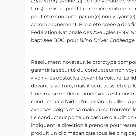
Laboratory
(RoMeLa) de l’Université de Virg
Unis) a mis au point la première voiture a
peut être conduite par un(e) non voyant(e
accompagnement. Elle a été créée à des fins
Fédération Nationale des Aveugles (FNV,
Na
baptisée BDC, pour
Blind Driver Challenge.
Résolument novateur, le prorotype compor
garantir la sécurité du conducteur non voyan
« voir » les obstacles devant la voiture. Le
devant la voiture, mais il peut aussi être pi
Une image en deux dimensions est construit
conducteur à l’aide d’un écran « braille » à jet
avec ses doigts et sa main où se trouvent le
Le conducteur porte un casque d'audition da
indiquent la direction à prendre pour rester
produit un clic mécanique tous les cinq d