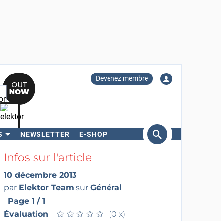
Devenez membre
S
NEWSLETTER
E-SHOP
ercher
Infos sur l'article
10 décembre 2013
par
Elektor Team
sur
Général
Page 1 / 1
Évaluation
★
★
★
★
★
★
★
★
★
★
(0 x)