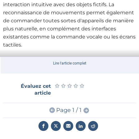
interaction intuitive avec des objets fictifs. La
reconnaissance de mouvements permet également
de commander toutes sortes d'appareils de manière
plus naturelle, en complément des interfaces
existantes comme la commande vocale ou les écrans
tactiles.
Contrairement aux capteurs de mouvements
Lire l'article complet
existants comme les caméras infrarouge, le radar de
l’Imec n'est pas sensible à la lumière ambiante et
n'entraîne aucun risque d'atteinte à la vie privée. Un
★
★
★
★
★
★
★
★
★
★
Évaluez cet
article
radar ne peut pas, pour l'instant, reconnaître des
personnes. En outre, il est extrêmement compact ce
qui permet de l'incorporer de manière invisible dans
Page 1 / 1
presque tous les appareils, notamment les
ordinateurs portables, les smartphones ou les
bordures d'un écran.