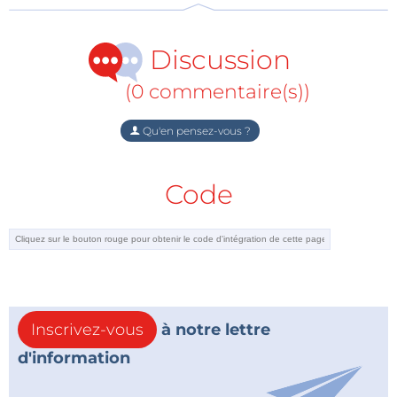
Outre la détection du mouvement, ce radar peut
Discussion
également surveiller des fonctions vitales avec une
extrême précision. Cette possibilité est
(0 commentaire(s))
particulièrement intéressante pour les systèmes de
surveillance embarqués dans les voitures (état
Qu'en pensez-vous ?
d'ébriété, nervosité excessive, crise d’épilepsie,
attaque cardiaque). Il est également possible de
Code
surveiller les mouvements et les fonctions vitales de
jeunes enfants lorsqu'ils dorment, même sous une
couverture.
Source :
Imec
Inscrivez-vous
à notre lettre
d'information