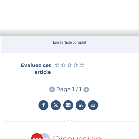
Lire l'article complet
★
★
★
★
★
★
★
★
★
★
Évaluez cet
article
Page 1 / 1