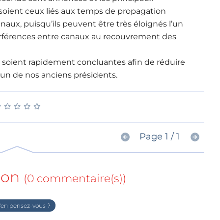
 soient ceux liés aux temps de propagation
inaux, puisqu’ils peuvent être très éloignés l’un
nterférences entre canaux au recouvrement des
soient rapidement concluantes afin de réduire
’un de nos anciens présidents.
★
★
★
★
★
★
★
★
★
★
Page 1 / 1
ion
(0 commentaire(s))
en pensez-vous ?