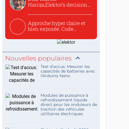
Hariga,Elektor’s decision
to republish...
Approche hyper claire et
bien exposée. Code
concis...
Nouvelles populaires
Test d'accus: Mesurer les
capacités de batteries avec
l'Arduino Nano
Modules de puissance à
refroidissement liquide
direct pour les onduleurs de
traction des véhicules
utilitaires électriques