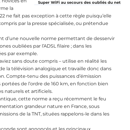
 novices en
Super WiFi au secours des oubliés du net
nyme la
22 ne fait pas exception à cette règle puisqu’elle
mpris par la presse spécialisée, ou prétendue
ment d’une nouvelle norme permettant de desservir
zones oubliées par l’ADSL filaire ; dans les
es par exemple.
viez sans doute compris – utilise en réalité les
 de la télévision analogique et travaille donc dans
on. Compte-tenu des puissances d’émission
s portées de l’ordre de 160 km, en fonction bien
naturels et artificiels.
antique, cette norme a reçu récemment le feu
mentation grandeur nature en France, sous
issions de la TNT, situées rappelons-le dans les
seconde sont annoncés et les principaux