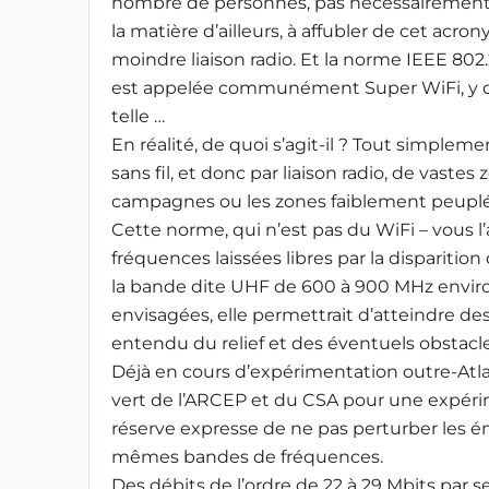
nombre de personnes, pas nécessairement
la matière d’ailleurs, à affubler de cet acro
moindre liaison radio. Et la norme IEEE 802.
est appelée communément Super WiFi, y co
telle …
En réalité, de quoi s’agit-il ? Tout simple
sans fil, et donc par liaison radio, de vastes 
campagnes ou les zones faiblement peuplé
Cette norme, qui n’est pas du WiFi – vous l’a
fréquences laissées libres par la disparition
la bande dite UHF de 600 à 900 MHz envir
envisagées, elle permettrait d’atteindre de
entendu du relief et des éventuels obstacles 
Déjà en cours d’expérimentation outre-Atl
vert de l’ARCEP et du CSA pour une expéri
réserve expresse de ne pas perturber les ém
mêmes bandes de fréquences.
Des débits de l’ordre de 22 à 29 Mbits par 