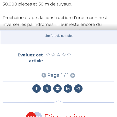
30.000 pièces et 50 m de tuyaux.
Prochaine étape : la construction d'une machine à
inverser les palindromes ; il leur reste encore du
chemin avant d'arriver au niveau du fameux Turc
Lire l'article complet
mécanique.
★
★
★
★
★
★
★
★
★
★
Évaluez cet
article
Page 1 / 1