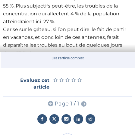
55 %. Plus subjectifs peut-être, les troubles de la
concentration qui affectent 4 % de la population
atteindraient ici 27 %.
Cerise sur le gâteau, si l’on peut dire, le fait de partir
en vacances, et donc loin de ces antennes, ferait
disparaître les troubles au bout de quelques jours
dans 83 % des cas.
Lire l'article complet
Ce dernier constat est d’ailleurs quelque peu
rassurant puisqu’il tendrait à démontrer que les
troubles constatés sont réversibles, du moins ceux
★
★
★
★
★
★
★
★
★
★
Évaluez cet
que mentionne l’étude …
article
Votre avis nous intéresse et intéressera
Page 1 / 1
sans doute les autres lecteurs
Écrivez-vous, écrivez-vous !