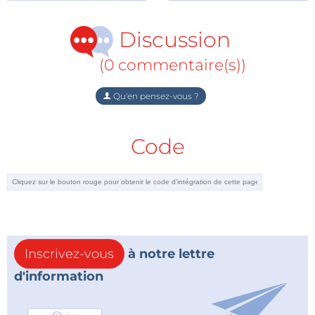
Votre témoignage sera publié ici-même
Discussion
(0 commentaire(s))
Reçu de Gaël D. le 2 décembre 2011
Cette énième étude fortement médiatisé m'a
Qu'en pensez-vous ?
fortement interpellé. En effet elle ne semble pas
selon moi pouvoir se prévaloir du nom d'"étude" tant
Code
le nombre d'écarts dans le protocole empêche de
tirer des conclusions réelles :
Comparaison des résultats sur l'échantillon avec
des données nationales présentant de
nombreux facteurs de différenciation : pourquoi
déduire que l'écart constaté provient de la
Inscrivez-vous
à notre lettre
présence d'antenne alors que de nombreux
d'information
paramètres environnementaux ou
sociologiques pourraient être en cause?
Questions portants sur des