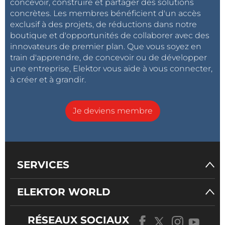
Franchement ça m'écoeure un peu que ce
concevoir, construire et partager des solutions
concrètes. Les membres bénéficient d'un accès
genre d’enquête sans base scientifique
exclusif à des projets, de réductions dans notre
soient très souvent sujette à de forte représentation
boutique et d'opportunités de collaborer avec des
médiatique, et que l'on occulte les démarches
innovateurs de premier plan. Que vous soyez en
réellement indépendantes et scientifiques, qui
train d'apprendre, de concevoir ou de développer
ont généralement des conclusions moins
une entreprise, Elektor vous aide à vous connecter,
à créer et à grandir.
catégoriques voire opposées...
Je deviens membre
Reçu de Lautent S. le 2 décembre 2011
il y a environ 15 ans, quand j'étais réparateur CB, mon
patron allait acheté son matériel en italie.
SERVICES
un document interne confidentiel a une sous-
marque du fabricant d'antennes SIRIO lui est "tombé
ELEKTOR WORLD
dans les mains" si l'on peut dire.
sur celui-ci, on pouvait lire qu'il ne fallait pas resté a
RÉSEAUX SOCIAUX
moins de 10m d'une antenne CB en émission et pas