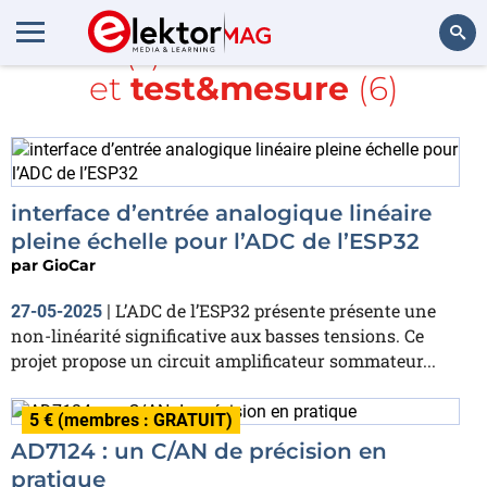
Article(s) avec la balise
ADC
et
test&mesure
(6)
Rechercher
interface d’entrée analogique linéaire
pleine échelle pour l’ADC de l’ESP32
par
GioCar
L’ADC de l’ESP32 présente présente une
27-05-2025
|
non-linéarité significative aux basses tensions. Ce
projet propose un circuit amplificateur sommateur...
5 € (membres : GRATUIT)
AD7124 : un C/AN de précision en
pratique