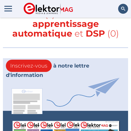
Article(s) avec la balise
apprentissage
Rechercher
automatique
et
DSP
(0)
Inscrivez-vous
à notre lettre
d'information