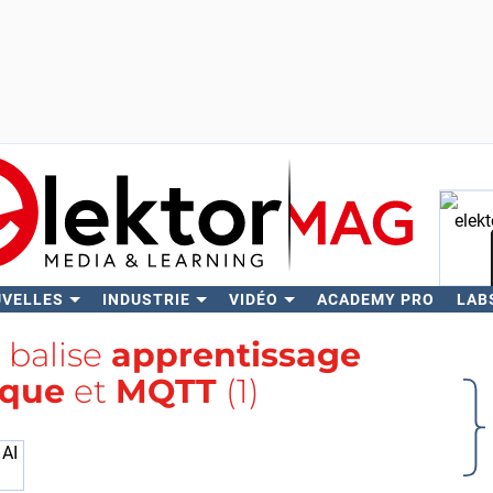
UVELLES
INDUSTRIE
VIDÉO
ACADEMY PRO
LAB
Rech
a balise
apprentissage
ique
et
MQTT
(1)