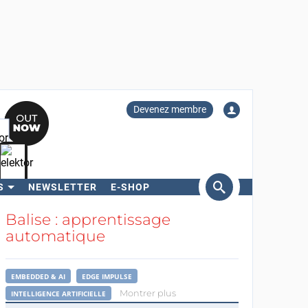
Devenez membre
S
NEWSLETTER
E-SHOP
ercher
Balise : apprentissage
automatique
EMBEDDED & AI
EDGE IMPULSE
Montrer plus
INTELLIGENCE ARTIFICIELLE