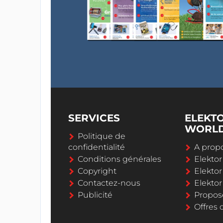
SERVICES
ELEKT
WORL
Politique de
confidentialité
A propo
Conditions générales
Elekto
Copyright
Elektor
Contactez-nous
Elekto
Publicité
Propos
Offres 