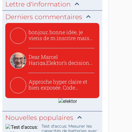
Lettre d'information
Derniers commentaires
bonjour, bonne idée, je
viens de m inscrire mais
o...
Dear Marcel
Hariga,Elektor’s decision
to republish...
Approche hyper claire et
bien exposée. Code
concis...
Nouvelles populaires
Test d'accus: Mesurer les
capacités de batteries avec