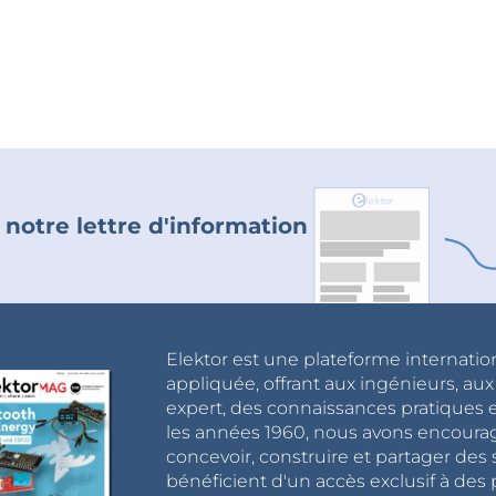
 notre lettre d'information
Elektor est une plateforme internatio
appliquée, offrant aux ingénieurs, au
expert, des connaissances pratiques et
les années 1960, nous avons encou
concevoir, construire et partager de
bénéficient d'un accès exclusif à des 