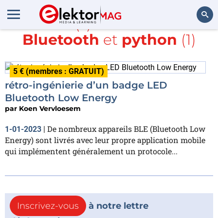
Article(s) avec la balise
Bluetooth
et
python
(1)
Rechercher
5 € (membres : GRATUIT)
rétro-ingénierie d’un badge LED
Bluetooth Low Energy
par
Koen Vervloesem
De nombreux appareils BLE (Bluetooth Low
1-01-2023
|
Energy) sont livrés avec leur propre application mobile
qui implémentent généralement un protocole...
Inscrivez-vous
à notre lettre