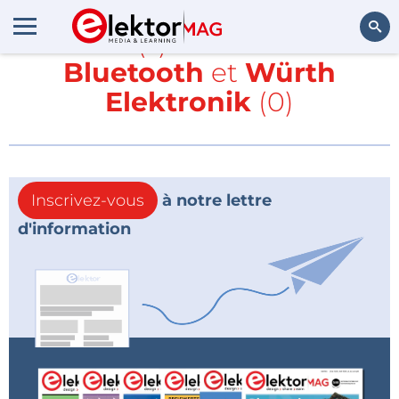
Article(s) avec la balise
Bluetooth
et
Würth
Rechercher
Elektronik
(0)
Inscrivez-vous
à notre lettre
d'information