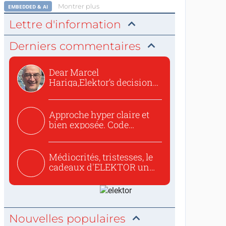
Montrer plus
EMBEDDED & AI
Lettre d'information
Derniers commentaires
Dear Marcel
Hariga,Elektor’s decision
to republish...
Approche hyper claire et
bien exposée. Code
concis...
Médiocrités, tristesses, le
cadeaux d'ELEKTOR un
c...
Nouvelles populaires