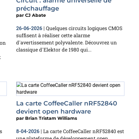
Circuit : alarme universelle de
préchauffage
par
CJ Abate
Quelques circuits logiques CMOS
26-06-2026
|
suffisent à réaliser cette alarme
d'avertissement polyvalente. Découvrez un
ion
classique d'Elektor de 1980 qui...
x
La carte CoffeeCaller nRF52840
devient open hardware
par
Brian Tristam Williams
s
La carte CoffeeCaller nRF52840 est
8-04-2026
|
une plateforme de développement open