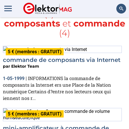
Article(s) avec la balise
composants
et
commande
Rechercher
(4)
5 € (membres : GRATUIT)
commande de composants via Internet
par
Elektor Team
INFORMATIONS la commande de
1-05-1999
|
composants ia Internet ers une Place de la Nation
numérique Certains d?entre nos lecteurs ceux qui
iennent nos r...
5 € (membres : GRATUIT)
mini-amplificateur à commande de