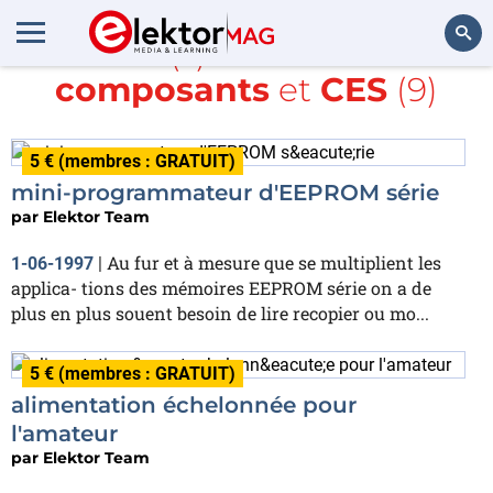
Article(s) avec la balise
composants
et
CES
(9)
Rechercher
5 € (membres : GRATUIT)
mini-programmateur d'EEPROM série
par
Elektor Team
Au fur et à mesure que se multiplient les
1-06-1997
|
applica- tions des mémoires EEPROM série on a de
plus en plus souent besoin de lire recopier ou mo...
5 € (membres : GRATUIT)
alimentation échelonnée pour
l'amateur
par
Elektor Team