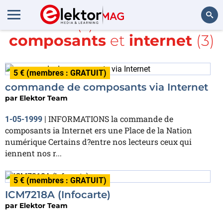
Article(s) avec la balise
composants
et
internet
(3)
Rechercher
5 € (membres : GRATUIT)
commande de composants via Internet
par
Elektor Team
INFORMATIONS la commande de
1-05-1999
|
composants ia Internet ers une Place de la Nation
numérique Certains d?entre nos lecteurs ceux qui
iennent nos r...
5 € (membres : GRATUIT)
ICM7218A (Infocarte)
par
Elektor Team