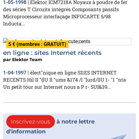
Elektor ICM7218A Noyaux à poudre de fer
1-05-1998
|
des séries T Circuits intégrés Composants passifs
Microprocesseur interfaçage INFOCARTE 5/98
Inducta...
5 € (membres : GRATUIT)
en ligne : sites Internet récents
par
Elektor Team
élect"nique en ligne SI1ES INTERNET
1-04-1997
|
RECENTS Hil Il "{lU Il "ums &174 /l "lurd/llU 1- "1 "nta
Un petit tour sur Internet nous a P r- SUI&39...
Inscrivez-vous
à notre lettre
d'information