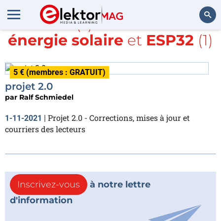
Article(s) avec la balise
énergie solaire
et
ESP32
(1)
Rechercher
5 € (membres : GRATUIT)
projet 2.0
par
Ralf Schmiedel
Projet 2.0 - Corrections, mises à jour et
1-11-2021
|
courriers des lecteurs
Inscrivez-vous
à notre lettre
d'information