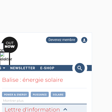
Devenez membre
S
NEWSLETTER
E-SHOP
ercher
Balise : énergie solaire
POWER & ENERGY
PUISSANCE
SOLAIRE
Montrer plus
Lettre d'information