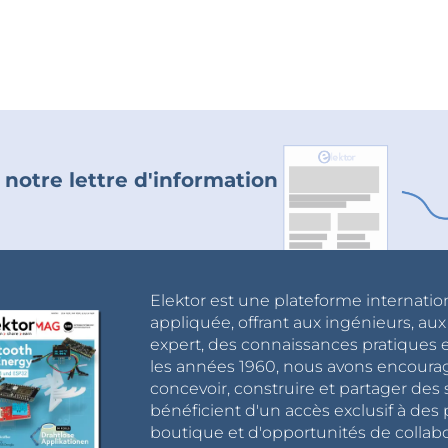
 notre lettre d'information
Elektor est une plateforme internatio
appliquée, offrant aux ingénieurs, au
expert, des connaissances pratiques et
les années 1960, nous avons encou
concevoir, construire et partager de
bénéficient d'un accès exclusif à des 
boutique et d'opportunités de collab