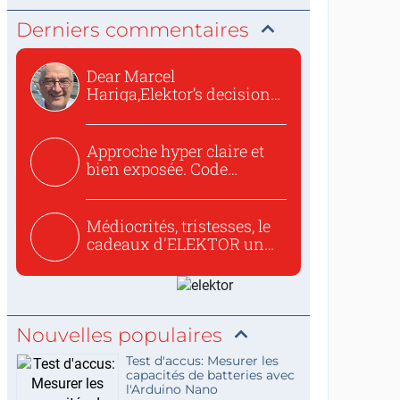
Derniers commentaires
Dear Marcel
Hariga,Elektor’s decision
to republish...
Approche hyper claire et
bien exposée. Code
concis...
Médiocrités, tristesses, le
cadeaux d'ELEKTOR un
c...
Nouvelles populaires
Test d'accus: Mesurer les
capacités de batteries avec
l'Arduino Nano