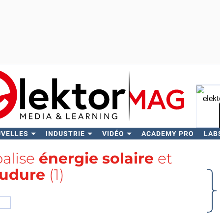
UVELLES
INDUSTRIE
VIDÉO
ACADEMY PRO
LAB
Rech
balise
énergie solaire
et
udure
(1)