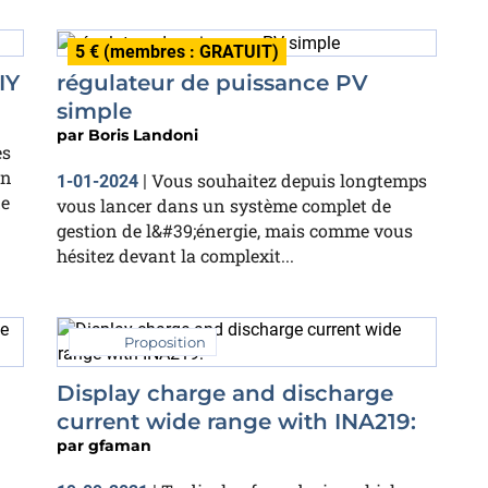
5 € (membres : GRATUIT)
IY
régulateur de puissance PV
simple
par
Boris Landoni
es
in
Vous souhaitez depuis longtemps
1-01-2024
|
de
vous lancer dans un système complet de
gestion de l&#39;énergie, mais comme vous
hésitez devant la complexit...
Proposition
Display charge and discharge
current wide range with INA219:
par
gfaman