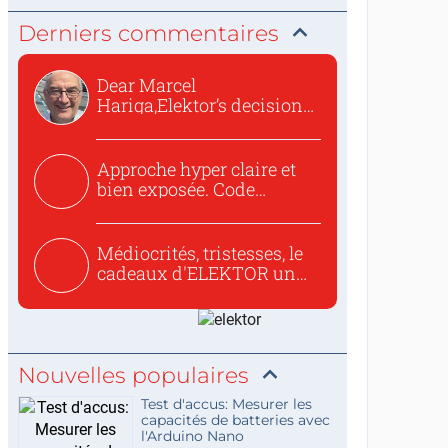
Derniers commentaires
Dear Marcel
Hariga,Elektor’s decision
to republish...
Approche hyper claire et
bien exposée. Code
concis...
Médiocrités, tristesses, le
cadeaux d'ELEKTOR un
c...
Nouvelles populaires
Test d'accus: Mesurer les
capacités de batteries avec
l'Arduino Nano