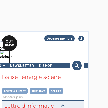
Devenez membre
S
NEWSLETTER
E-SHOP
ercher
Balise : énergie solaire
POWER & ENERGY
PUISSANCE
SOLAIRE
Montrer plus
Lettre d'information