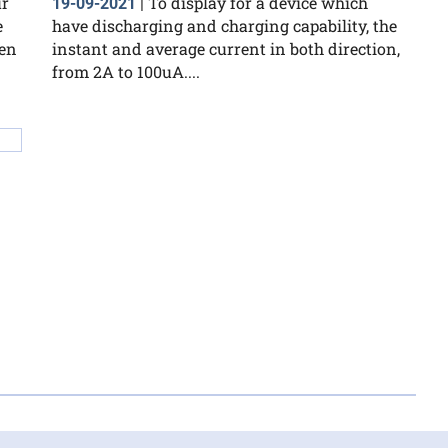
ur
To display for a device which
19-09-2021
|
e
have discharging and charging capability, the
yen
instant and average current in both direction,
from 2A to 100uA....