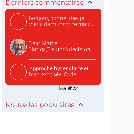
Derniers commentaires
bonjour, bonne idée, je
viens de m inscrire mais
o...
Dear Marcel
Hariga,Elektor’s decision
to republish...
Approche hyper claire et
bien exposée. Code
concis...
Nouvelles populaires