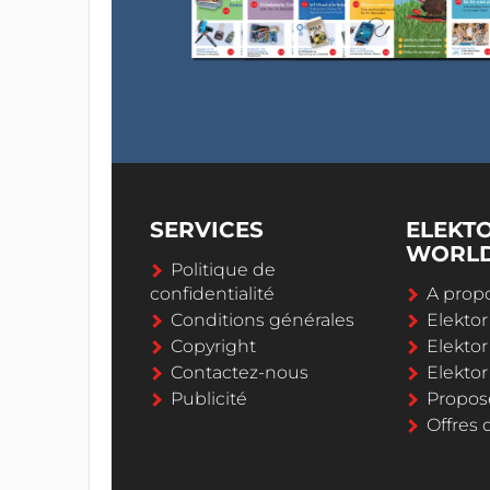
SERVICES
ELEKT
WORL
Politique de
confidentialité
A propo
Conditions générales
Elekto
Copyright
Elektor
Contactez-nous
Elekto
Publicité
Propos
Offres 