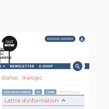
Devenez membre
S
NEWSLETTER
E-SHOP
ercher
Balise : Ikalogic
Montrer plus
ANALYSEUR LOGIQUE
I2C
1-WIRE
Lettre d'information