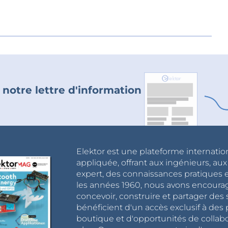
 notre lettre d'information
Elektor est une plateforme internatio
appliquée, offrant aux ingénieurs, au
expert, des connaissances pratiques et
les années 1960, nous avons encou
concevoir, construire et partager de
bénéficient d'un accès exclusif à des 
boutique et d'opportunités de collab