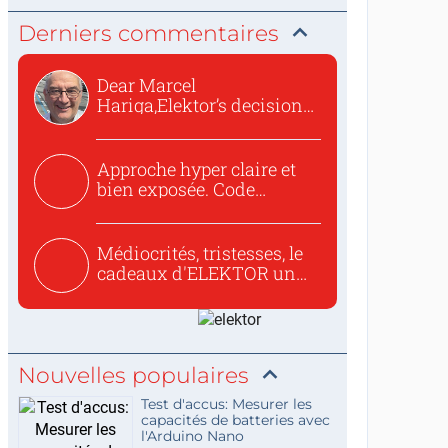
Derniers commentaires
Dear Marcel
Hariga,Elektor’s decision
to republish...
Approche hyper claire et
bien exposée. Code
concis...
Médiocrités, tristesses, le
cadeaux d'ELEKTOR un
c...
Nouvelles populaires
Test d'accus: Mesurer les
capacités de batteries avec
l'Arduino Nano