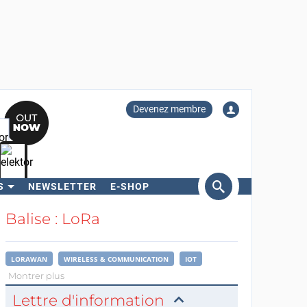
Devenez membre
S
NEWSLETTER
E-SHOP
ercher
Balise : LoRa
LORAWAN
WIRELESS & COMMUNICATION
IOT
Montrer plus
Lettre d'information