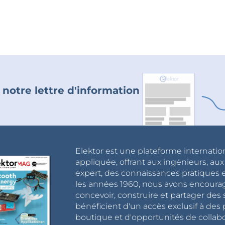
 notre lettre d'information
Elektor est une plateforme internatio
appliquée, offrant aux ingénieurs, au
expert, des connaissances pratiques et
les années 1960, nous avons encou
concevoir, construire et partager de
bénéficient d'un accès exclusif à des 
boutique et d'opportunités de collab