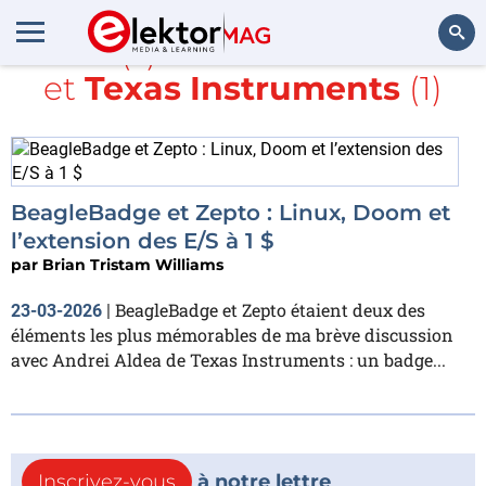
Article(s) avec la balise
LoRa
et
Texas Instruments
(1)
Rechercher
BeagleBadge et Zepto : Linux, Doom et
l’extension des E/S à 1 $
par
Brian Tristam Williams
BeagleBadge et Zepto étaient deux des
23-03-2026
|
éléments les plus mémorables de ma brève discussion
avec Andrei Aldea de Texas Instruments : un badge...
Inscrivez-vous
à notre lettre