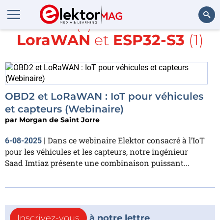
Article(s) avec la balise
LoraWAN
et
ESP32-S3
(1)
Rechercher
OBD2 et LoRaWAN : IoT pour véhicules
et capteurs (Webinaire)
par
Morgan de Saint Jorre
Dans ce webinaire Elektor consacré à l’IoT
6-08-2025
|
pour les véhicules et les capteurs, notre ingénieur
Saad Imtiaz présente une combinaison puissant...
Inscrivez-vous
à notre lettre