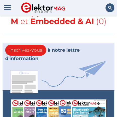
Article(s) avec la balise
LTE-
M
et
Embedded & AI
(0)
Rechercher
Inscrivez-vous
à notre lettre
d'information