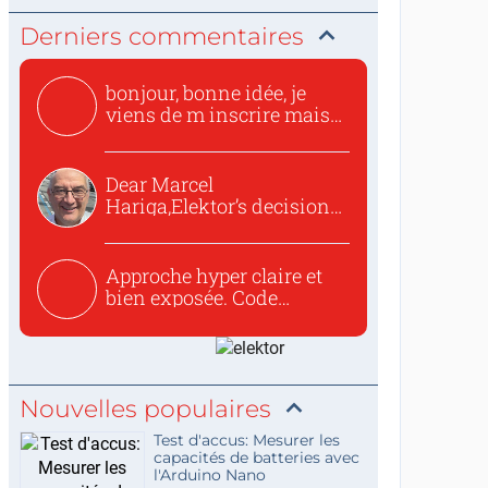
Derniers commentaires
bonjour, bonne idée, je
viens de m inscrire mais
o...
Dear Marcel
Hariga,Elektor’s decision
to republish...
Approche hyper claire et
bien exposée. Code
concis...
Nouvelles populaires
Test d'accus: Mesurer les
capacités de batteries avec
l'Arduino Nano