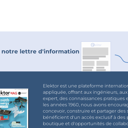
 notre lettre d'information
Elektor est une plateforme internatio
appliquée, offrant aux ingénieurs, au
expert, des connaissances pratiques et
les années 1960, nous avons encou
concevoir, construire et partager de
bénéficient d'un accès exclusif à des 
boutique et d'opportunités de collab