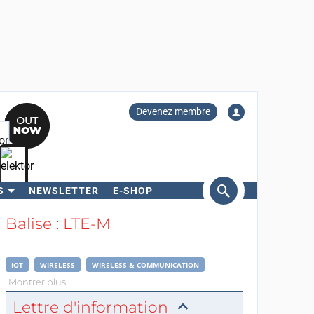
Devenez membre
S
NEWSLETTER
E-SHOP
ercher
Balise : LTE-M
IOT
WIRELESS
WIRELESS & COMMUNICATION
Montrer plus
Lettre d'information