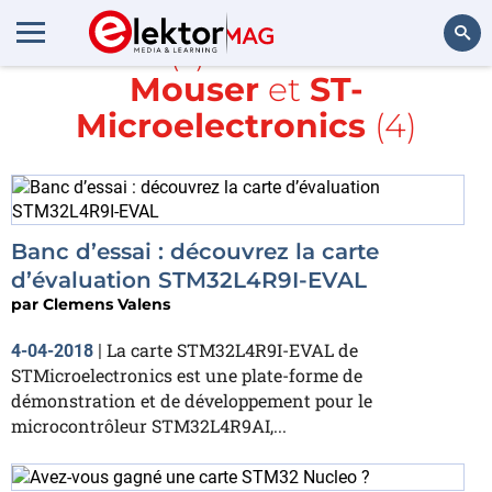
Article(s) avec la balise
Mouser
et
ST-
Rechercher
Microelectronics
(4)
Banc d’essai : découvrez la carte
d’évaluation STM32L4R9I-EVAL
par
Clemens Valens
La carte STM32L4R9I-EVAL de
4-04-2018
|
STMicroelectronics est une plate-forme de
démonstration et de développement pour le
microcontrôleur STM32L4R9AI,...