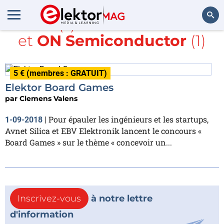
Article(s) avec la balise
NXP
et
ON Semiconductor
(1)
Rechercher
5 € (membres : GRATUIT)
Elektor Board Games
par
Clemens Valens
Pour épauler les ingénieurs et les startups,
1-09-2018
|
Avnet Silica et EBV Elektronik lancent le concours «
Board Games » sur le thème « concevoir un...
Inscrivez-vous
à notre lettre
d'information