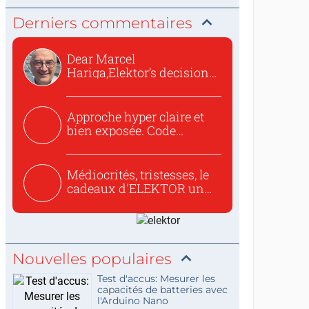
Derniers commentaires
Dear Marcel
Hariga,Elektor’s decision
to republish...
Approche hyper claire et
bien exposée. Code
concis...
Médiocrités, tristesses, le
cadeaux d'ELEKTOR un
c...
Nouvelles populaires
Test d'accus: Mesurer les
capacités de batteries avec
l'Arduino Nano