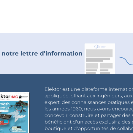
 notre lettre d'information
Elektor est une plateforme internatio
appliquée, offrant aux ingénieurs, au
expert, des connaissances pratiques et
les années 1960, nous avons encou
concevoir, construire et partager de
bénéficient d'un accès exclusif à des 
boutique et d'opportunités de collab