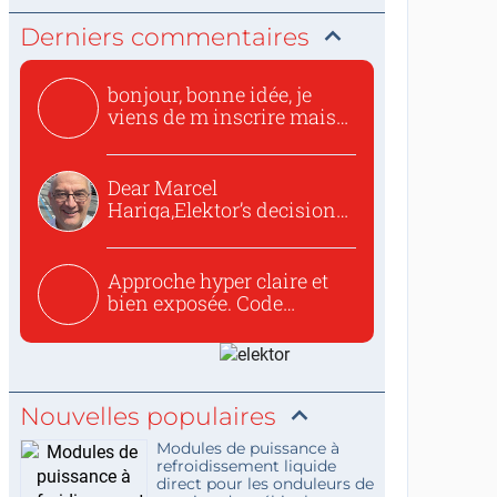
Derniers commentaires
bonjour, bonne idée, je
viens de m inscrire mais
o...
Dear Marcel
Hariga,Elektor’s decision
to republish...
Approche hyper claire et
bien exposée. Code
concis...
Nouvelles populaires
Modules de puissance à
refroidissement liquide
direct pour les onduleurs de