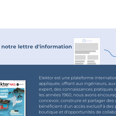
 notre lettre d'information
Elektor est une plateforme internatio
appliquée, offrant aux ingénieurs, au
expert, des connaissances pratiques et
les années 1960, nous avons encou
concevoir, construire et partager de
bénéficient d'un accès exclusif à des 
boutique et d'opportunités de collab