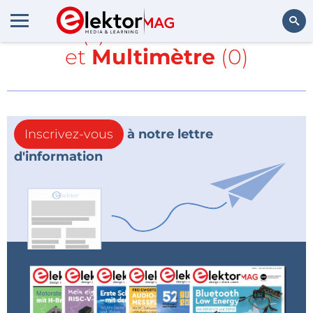
Article(s) avec la balise
PCB
et
Multimètre
(0)
Rechercher
Inscrivez-vous
à notre lettre
d'information