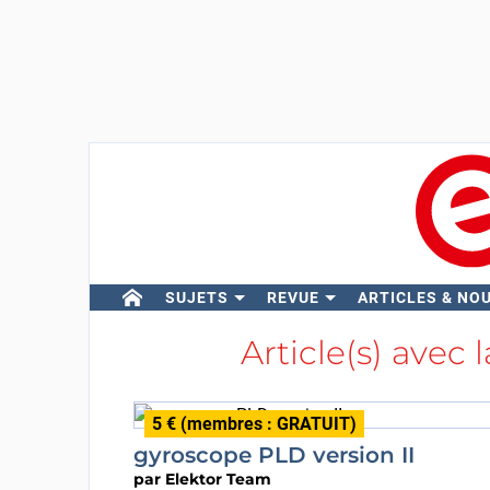
SUJETS
REVUE
ARTICLES & NO
Article(s) avec 
5 € (membres : GRATUIT)
gyroscope PLD version II
par
Elektor Team