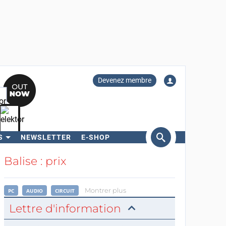
Devenez membre
S
NEWSLETTER
E-SHOP
ercher
Balise : prix
Montrer plus
PC
AUDIO
CIRCUIT
Lettre d'information