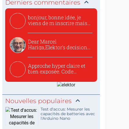
Derniers commentaires
bonjour, bonne idée, je
viens de m inscrire mais
o...
Dear Marcel
Hariga,Elektor’s decision
to republish...
Approche hyper claire et
bien exposée. Code
concis...
Nouvelles populaires
Test d'accus: Mesurer les
capacités de batteries avec
l'Arduino Nano