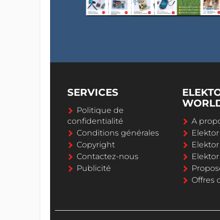
SERVICES
ELEKT
WORL
Politique de
confidentialité
A propo
Conditions générales
Elekto
Copyright
Elektor
Contactez-nous
Elekto
Publicité
Propos
Offres 