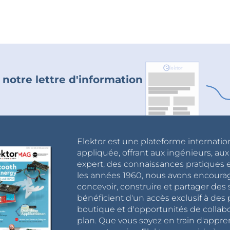
 notre lettre d'information
Elektor est une plateforme internatio
appliquée, offrant aux ingénieurs, au
expert, des connaissances pratiques et
les années 1960, nous avons encou
concevoir, construire et partager de
bénéficient d'un accès exclusif à des 
boutique et d'opportunités de collab
plan. Que vous soyez en train d'appr