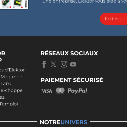
une entreprise, Elektor vous aide à vou
Je devie
OR
RÉSEAUX SOCIAUX
D
s d'Elektor
r Magazine
PAIEMENT SÉCURISÉ
 Labs
r e-choppe
ez
d’emploi
NOTRE
UNIVERS