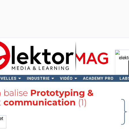
UVELLES
INDUSTRIE
VIDÉO
ACADEMY PRO
LAB
Rech
a balise
Prototyping &
t
communication
(1)