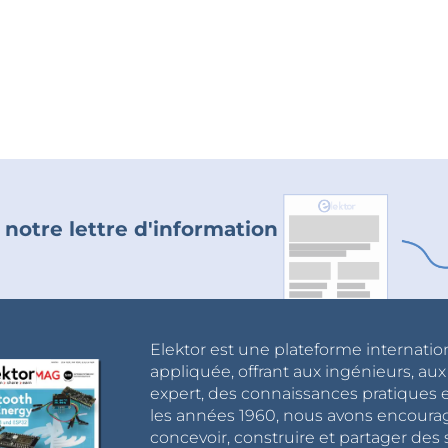
 notre lettre d'information
Elektor est une plateforme internatio
appliquée, offrant aux ingénieurs, au
expert, des connaissances pratiques et
les années 1960, nous avons encou
concevoir, construire et partager de