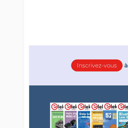
Inscrivez-vous
à