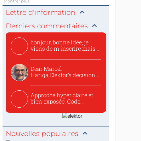
Montrer plus
Lettre d'information
Derniers commentaires
bonjour, bonne idée, je
viens de m inscrire mais
o...
Dear Marcel
Hariga,Elektor’s decision
to republish...
Approche hyper claire et
bien exposée. Code
concis...
Nouvelles populaires