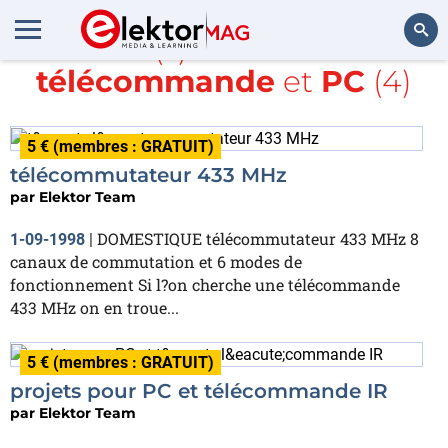
Article(s) avec la balise
télécommande
et
PC
(4)
Rechercher
5 € (membres : GRATUIT)
télécommutateur 433 MHz
par
Elektor Team
DOMESTIQUE télécommutateur 433 MHz 8
1-09-1998
|
canaux de commutation et 6 modes de
fonctionnement Si l?on cherche une télécommande
433 MHz on en troue...
5 € (membres : GRATUIT)
projets pour PC et télécommande IR
par
Elektor Team