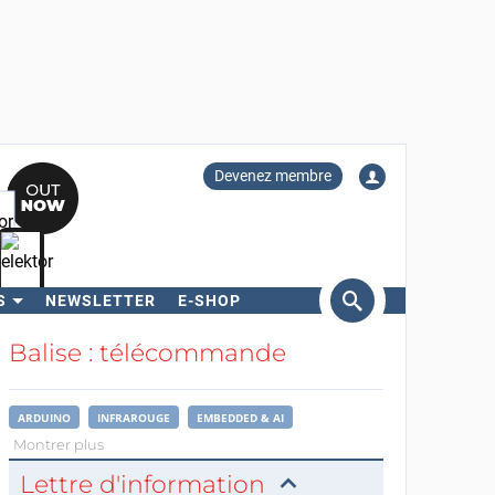
Devenez membre
S
NEWSLETTER
E-SHOP
ercher
Balise : télécommande
ARDUINO
INFRAROUGE
EMBEDDED & AI
Montrer plus
Lettre d'information