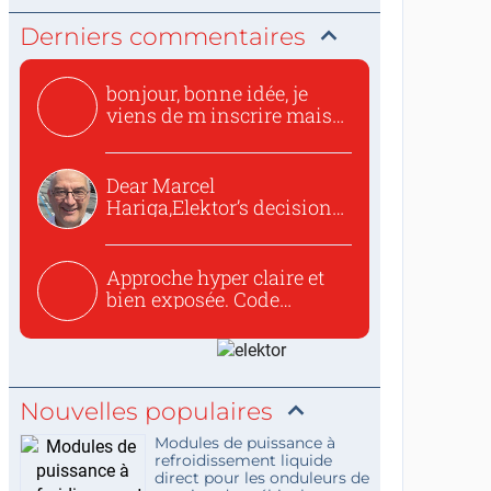
Derniers commentaires
bonjour, bonne idée, je
viens de m inscrire mais
o...
Dear Marcel
Hariga,Elektor’s decision
to republish...
Approche hyper claire et
bien exposée. Code
concis...
Nouvelles populaires
Modules de puissance à
refroidissement liquide
direct pour les onduleurs de