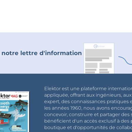
 notre lettre d'information
Elektor est une plateforme internatio
appliquée, offrant aux ingénieurs, au
expert, des connaissances pratiques et
les années 1960, nous avons encou
concevoir, construire et partager de
bénéficient d'un accès exclusif à des 
boutique et d'opportunités de collab