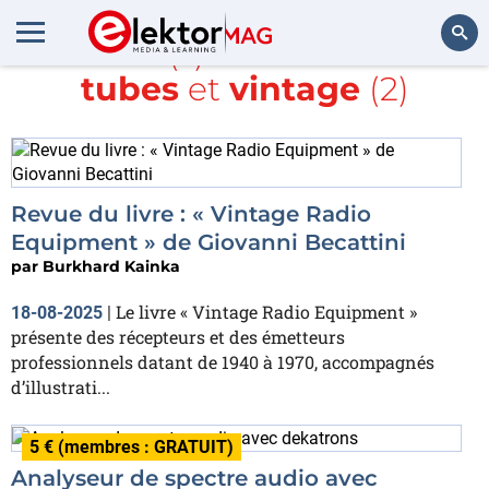
Article(s) avec la balise
tubes
et
vintage
(2)
Rechercher
Revue du livre : « Vintage Radio
Equipment » de Giovanni Becattini
par
Burkhard Kainka
Le livre « Vintage Radio Equipment »
18-08-2025
|
présente des récepteurs et des émetteurs
professionnels datant de 1940 à 1970, accompagnés
d’illustrati...
5 € (membres : GRATUIT)
Analyseur de spectre audio avec