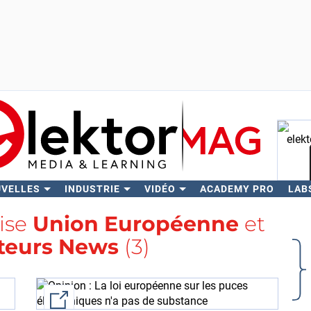
UVELLES
INDUSTRIE
VIDÉO
ACADEMY PRO
LAB
Rech
lise
Union Européenne
et
teurs News
(3)
External link