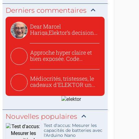
Derniers commentaires
Dear Marcel
Hariga,Elektor’s decision
to republish...
Approche hyper claire et
bien exposée. Code
concis...
Médiocrités, tristesses, le
cadeaux d'ELEKTOR un
c...
Nouvelles populaires
Test d'accus: Mesurer les
capacités de batteries avec
l'Arduino Nano