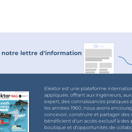
 notre lettre d'information
Elektor est une plateforme internatio
appliquée, offrant aux ingénieurs, au
expert, des connaissances pratiques et
les années 1960, nous avons encou
concevoir, construire et partager de
bénéficient d'un accès exclusif à des 
boutique et d'opportunités de collab