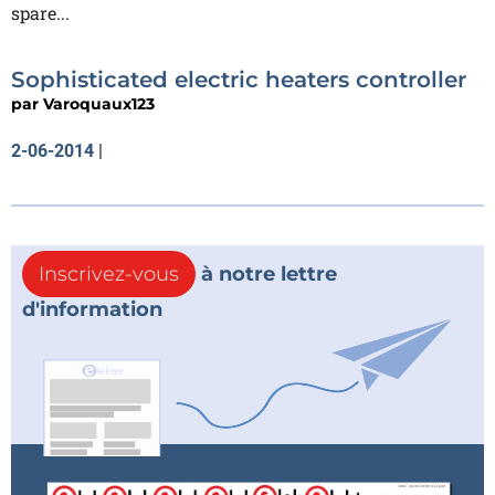
spare...
Sophisticated electric heaters controller
par
Varoquaux123
2-06-2014
|
Inscrivez-vous
à notre lettre
d'information