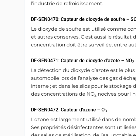
l’industrie de refroidissement.
DF-SEN0470: Capteur de dioxyde de soufre – S
Le dioxyde de soufre est utilisé comme cons
et autres conserves. C’est aussi le résultat
concentration doit être surveillée, entre au
DF-SEN0471: Capteur de dioxyde d’azote – NO
2
La détection du dioxyde d’azote est le plus 
automobile lors de l’analyse des gaz d’éc
interne ; et dans les silos pour le stockage
des concentrations de NO
nocives pour l
2
DF-SEN0472: Capteur d’ozone – O
3
L’ozone est largement utilisé dans de n
Ses propriétés désinfectantes sont utilisées
des salles de stérilisation, de l’eau potable 