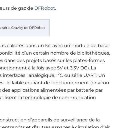
teurs de gaz de
DFRobot
.
eurs calibrés dans un kit avec un module de base
ponibilité d’un certain nombre de bibliothèques,
s dans des projets basés sur les plates-formes
ctionnent à la fois avec 5V et 3.3V DC). La
2
 interfaces : analogique, I
C ou série UART. Un
st le faible courant de fonctionnement (environ
s des applications alimentées par batterie par
utilisent la technologie de communication
onstruction d’appareils de surveillance de la
les entrepôts et d’autres espaces à circulation d’air