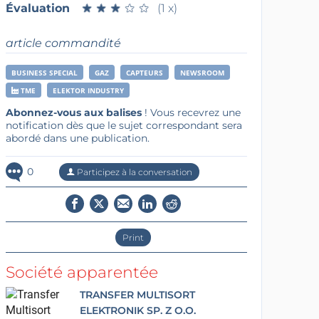
Évaluation
★
★
★
★
★
★
★
★
★
★
(1 x)
article commandité
BUSINESS SPECIAL
GAZ
CAPTEURS
NEWSROOM
TME
ELEKTOR INDUSTRY
Abonnez-vous aux balises
! Vous recevrez une
notification dès que le sujet correspondant sera
abordé dans une publication.
0
Participez à la conversation
Print
Société apparentée
TRANSFER MULTISORT
ELEKTRONIK SP. Z O.O.