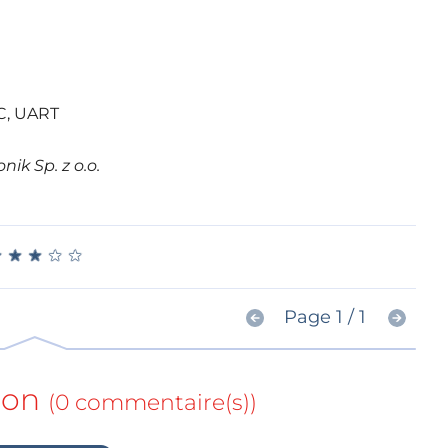
2C, UART
ik Sp. z o.o.
★
★
★
★
★
★
★
★
★
★
Page 1 / 1
ion
(0 commentaire(s))