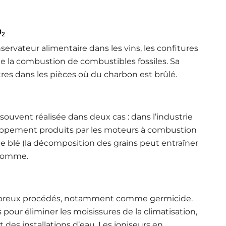
O
2
ervateur alimentaire dans les vins, les confitures
 de la combustion de combustibles fossiles. Sa
tres dans les pièces où du charbon est brûlé.
souvent réalisée dans deux cas : dans l’industrie
happement produits par les moteurs à combustion
 de blé (la décomposition des grains peut entraîner
’homme.
ombreux procédés, notamment comme germicide.
 pour éliminer les moisissures de la climatisation,
et des installations d’eau. Les ioniseurs en