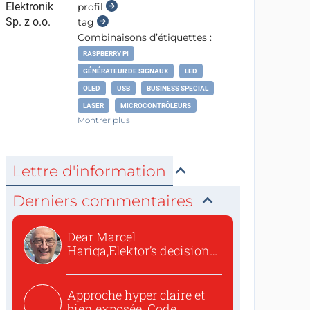
profil
tag
Combinaisons d’étiquettes :
RASPBERRY PI
GÉNÉRATEUR DE SIGNAUX
LED
OLED
USB
BUSINESS SPECIAL
LASER
MICROCONTRÔLEURS
Montrer plus
Lettre d'information
Derniers commentaires
Dear Marcel
Hariga,Elektor’s decision
to republish...
Approche hyper claire et
bien exposée. Code