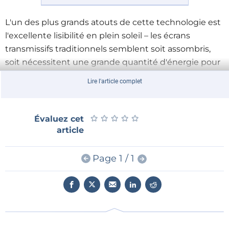
L'un des plus grands atouts de cette technologie est
l'excellente lisibilité en plein soleil – les écrans
transmissifs traditionnels semblent soit assombris,
soit nécessitent une grande quantité d'énergie pour
un rétroéclairage optimal de la surface de l'écran. Cela
Lire l'article complet
est lié au deuxième avantage : l'économie d'énergie.
Dans des conditions de bonne luminosité extérieure,
l'appareil peut fonctionner sans rétroéclairage actif,
★
★
★
★
★
★
★
★
★
★
Évaluez cet
prolongeant considérablement la durée de vie de la
article
batterie, ce qui est crucial pour les appareils
portables tels que les compteurs manuels,
Page 1 / 1
terminaux et autres produits destinés au travail sur le
terrain.
Limitations de la technologie
Les écrans transflectifs ont également leurs