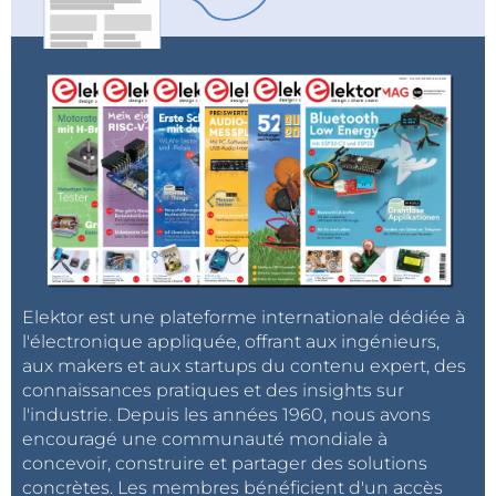
résolution de 240×320 à 1024×600 pixels ;
2
2
luminosité de 120cd/m
à 1000cd/m
;
interface de communication – des versions
adaptées à différentes méthodes de connexion
sont disponibles, telles que SPI, MCU 8/16 bits,
RGB 24 bits.
De plus, selon le modèle, les écrans prennent en
charge 262 000 ou 16,7 millions de couleurs. Ils
utilisent des contrôleurs populaires tels que ST7789,
ILI9341 ou ST7262. Grâce à des dimensions variées,
Elektor est une plateforme internationale dédiée à
l'électronique appliquée, offrant aux ingénieurs,
des options d'alimentation flexibles (de 2,4V à 3,6 V
aux makers et aux startups du contenu expert, des
DC) et une disposition universelle des broches (par
connaissances pratiques et des insights sur
exemple, 1x40 ou 1x45 broches avec un pas de 0,5
l'industrie. Depuis les années 1960, nous avons
mm ou 0,3 mm), les panneaux sont faciles à intégrer
encouragé une communauté mondiale à
dans différents systèmes.
concevoir, construire et partager des solutions
concrètes. Les membres bénéficient d'un accès