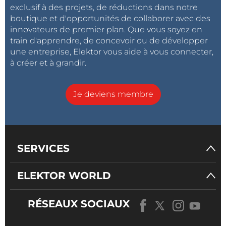
exclusif à des projets, de réductions dans notre
Caractéristiques
boutique et d'opportunités de collaborer avec des
Type d'écran
TFT
innovateurs de premier plan. Que vous soyez en
Type d'affichage
graphique
train d'apprendre, de concevoir ou de développer
Diagonale de l'écran*
1,75…7"
une entreprise, Elektor vous aide à vous connecter,
à créer et à grandir.
Résolution de l'écran
240x320…1024x600
Propriétés des écrans
transflectif
Rétroéclairage
LED
Je deviens membre
Couleur du rétroéclairage
blanc
Contraste*
15:1…1000:1
Nombre de couleurs
262k…16,7M
Dimensions de la fenêtre
35,52x26,64…
SERVICES
(haut. x larg.)*
154,21x85,92mm
Dimensions*
42,07x38,71x2,5…
ELEKTOR WORLD
164,8x99,8x5,55mm
2
Luminosité*
120…1000cd/m
RÉSEAUX SOCIAUX
Nombre de broches*
10…54