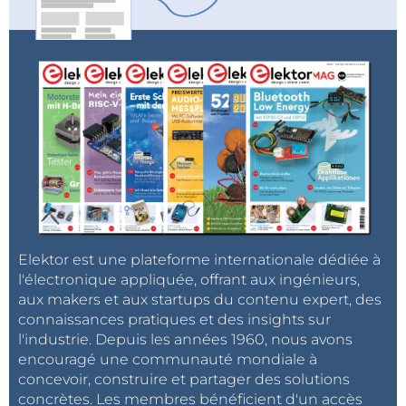
traditionnels et fibres optiques) – en fonction du
module utilisé.
Des paramètres impressionnants, une
Model SW-584
variété de versions et la possibilité d’adapter SFP font
des commutateurs Brainboxes une solution idéale
pour la construction de réseaux industriels – rapides,
modernes et évolutifs.
Spécification
Elektor est une plateforme internationale dédiée à
Type de module industriel
commutateur Ethernet
l'électronique appliquée, offrant aux ingénieurs,
aux makers et aux startups du contenu expert, des
:
connaissances pratiques et des insights sur
Genre de module :
non géré
l'industrie. Depuis les années 1960, nous avons
Nombre de ports* :
4 ou 5
encouragé une communauté mondiale à
Taux de transfert de
10 Mbps, 100 Mbps, 1 Gbps
concevoir, construire et partager des solutions
données :
concrètes. Les membres bénéficient d'un accès