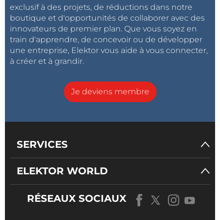
exclusif à des projets, de réductions dans notre
Montage* :
encastré, rail DIN, vis
boutique et d'opportunités de collaborer avec des
Type de connecteur* :
RJ45, SFP
innovateurs de premier plan. Que vous soyez en
Matériau du boîtier :
plastique
train d'apprendre, de concevoir ou de développer
Classe d’étanchéité* :
IP00, IP20, IP30
une entreprise, Elektor vous aide à vous connecter,
à créer et à grandir.
Température de
-10...60°C ou -40...80°C
fonctionnement* :
* selon le modèle
Je deviens membre
Texte préparé par Transfer Multisort Elektronik Sp. z o.o.
https://www.tme.eu/fr/news/about-product/page/58190/nouveaux-
commutateurs-gigabit-ethernet-de-brainboxes/
SERVICES
ELEKTOR WORLD
RÉSEAUX SOCIAUX