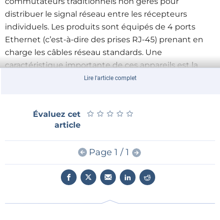
commutateurs traditionnels non gérés pour
distribuer le signal réseau entre les récepteurs
individuels. Les produits sont équipés de 4 ports
Ethernet (c’est-à-dire des prises RJ-45) prenant en
charge les câbles réseau standards. Une
caractéristique importante de ces appareils est la
possibilité d’être alimentés avec des tensions d’une
Lire l'article complet
large plage (de 5 V à 30 V DC) ce qui facilite leur
connexion à de nombreuses lignes électriques
★
★
★
★
★
★
★
★
★
★
Évaluez cet
différentes déjà présentes dans le système. De plus,
article
l’énergie peut provenir de deux sources
indépendantes pour assurer un fonctionnement
Page 1 / 1
ininterrompu de l’appareil. La deuxième
caractéristique importante des produits est la large
tolérance thermique : les commutateurs sont
adaptés pour fonctionner à des températures de
-40°C à 80°C donc, même dans des conditions qui
seraient sous-optimales ou tout simplement